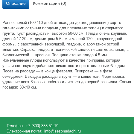
Описание
Комментарии (0)
Раннеспелый (100-110 дней от всходов до плодоношения) сорт с
гигантскими острыми плодами для пленочных теплиц и открытого
грунта. Куст раскидистый, высотой 50-60 см. Плоды очень крупные,
длиной 17-20 см, диаметром 5-6 см и массой 120 г, конусовидной
формы, с заостренной верхушкой, гладкие, с ароматной острой
мякотью. Окраска плодов в технической спелости светло-зеленая, в
биологической — красная. Толщина стенки плода 4-5 мм.
Измельченные плоды используют в качестве приправы, которая
усыливает вкус и добавляет пикантности приготовленным блюдам.
Посев на рассаду — в конце февраля. Пикировка — в фазе
семядолей. Высадка рассады в грунт — в конце мая. Формировка:
удаление всех боковых побегов и листьев до первой развилки. Схема
посадки: 30x40 см.
Телефон:
+7 (800) 333-51-19
Электронная почта:
info@sezonudachi.ru