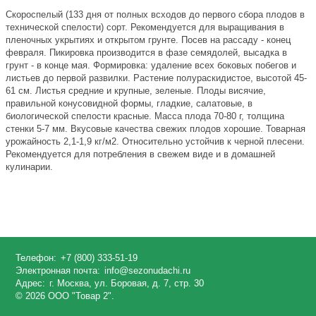
Скороспелый (133 дня от полных всходов до первого сбора плодов в
технической спелости) сорт. Рекомендуется для выращивания в
пленочных укрытиях и открытом грунте. Посев на рассаду - конец
февраля. Пикировка производится в фазе семядолей, высадка в
грунт - в конце мая. Формировка: удаление всех боковых побегов и
листьев до первой развилки. Растение полураскидистое, высотой 45-
61 см. Листья средние и крупные, зеленые. Плоды висячие,
правильной конусовидной формы, гладкие, салатовые, в
биологической спелости красные. Масса плода 70-80 г, толщина
стенки 5-7 мм. Вкусовые качества свежих плодов хорошие. Товарная
урожайность 2,1-1,9 кг/м2. Относительно устойчив к черной плесени.
Рекомендуется для потребления в свежем виде и в домашней
кулинарии.
Телефон:
+7 (800) 333-51-19
Электронная почта:
info@sezonudachi.ru
Адрес:
г. Москва, ул. Боровая, д. 7, стр. 30
© 2026 ООО "Товар 2".