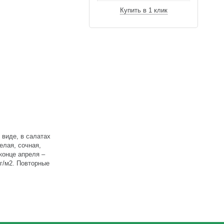
Купить в 1 клик
 виде, в салатах
елая, сочная,
 конце апреля –
кг/м2. Повторные