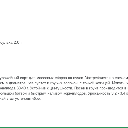
сулька 2,0 г →
 урожайный сорт для массовых сборов на пучок. Употребляется в свежем
см в диаметре, без пустот и грубых волокон, с тонкой кожицей. Мякоть б
рнеплода 30-40 г. Устойчив к цветушности. Посев в грунт производится в
большой ботвой и быстрым наливом корнеплодов. Урожайность 3,2 - 3,4 
ай в августе-сентябре.