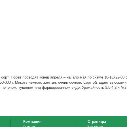
 сорт. Посев проводят конец апреля – начало мая по схеме 10-15х22-30 
50-300 г. Мякоть нежная, желтая, очень сочная. Сорт обладает высоким
 печеном, тушеном или фаршированном виде. Урожайность 3,5-4,2 кг/м2
Компания
Страницы
Главная
Все товары