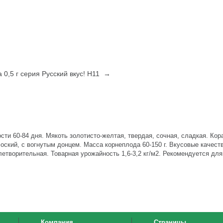
 0,5 г серия Русский вкус! Н11 →
ти 60-84 дня. Мякоть золотисто-желтая, твердая, сочная, сладкая. Кор
оский, с вогнутым донцем. Масса корнеплода 60-150 г. Вкусовые качест
творительная. Товарная урожайность 1,6-3,2 кг/м2. Рекомендуется для
Компания
Страницы