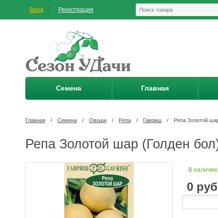
Вход
Регистрация
Семена
Главная
Главная
/
Семена
/
Овощи
/
Репа
/
Гавриш
/
Репа Золотой шар 
Репа Золотой шар (Голден бол) 
В наличии
0
руб