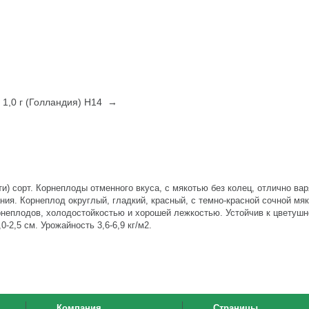
 1,0 г (Голландия) Н14 →
и) сорт. Корнеплоды отменного вкуса, с мякотью без колец, отлично вар
ия. Корнеплод округлый, гладкий, красный, с темно-красной сочной мяк
рнеплодов, холодостойкостью и хорошей лежкостью. Устойчив к цветушн
-2,5 см. Урожайность 3,6-6,9 кг/м2.
Компания
Страницы