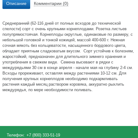
Описание
Комментарии (0)
Среднеранний (62-116 дней от полных всходов до технической
спелости) сорт с очень крупными корнеплодами. Розетка листьев
полупрямостоячая. Корнеплоды округлые, одинаковые по размеру, с
небольшой головкой и тонкой кожицей, массой 400-600 г. Нежная
сочная мякоть без кольцеватости, насыщенного бордового цвета,
обладает приятным сладковатым вкусом. Сорт устойчив к болезням,
жаростойкий, предназначен для длительного зимнего хранения и
употребления в свежем виде. Семена высевают в рядки с
междурядьями 30 см в конце апреля - начале мая на глубину 2-4 см.
Всходы прореживают, оставляя между растениями 10-12 см. Для
получения крупных корнеплодов необходимо подкармливать
растения каждый месяц раствором коровяка, аккуратно рыхлить
междурядья, по мере необходимости поливать.
Телефон:
+7 (800) 333-51-19