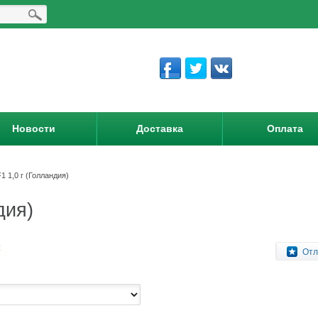
Новости
Доставка
Оплата
1 1,0 г (Голландия)
дия)
:
Отл