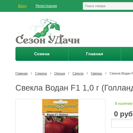
Вход
Регистрация
Семена
Главная
Главная
/
Семена
/
Овощи
/
Свекла
/
Гавриш
/
Свекла Водан F
Свекла Водан F1 1,0 г (Голлан
В наличии
0
руб