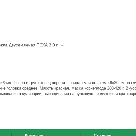
екла Двусемянная ТСХА 3,0 г →
ибрид. Посев в грунт конец апреля – начало мая по схеме 6х30 см на глу
ие головки среднее. Мякоть красная. Масса корнеплода 280-420 г. Вкус
ользования в кулинарии, выращивания на пучковую продукцию и краткоср
Компания
Страницы