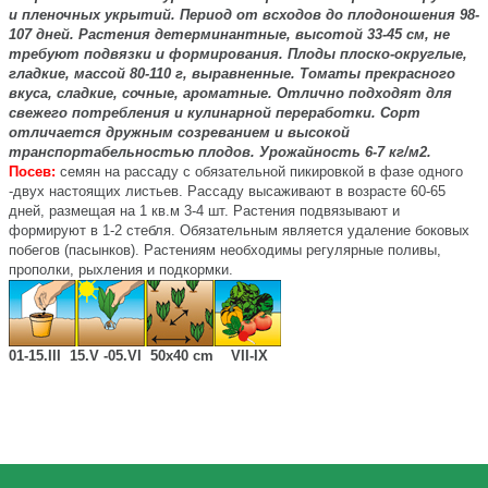
и пленочных укрытий. Период от всходов до плодоношения 98-
107 дней. Растения детерминантные, высотой 33-45 см, не
требуют подвязки и формирования. Плоды плоско-округлые,
гладкие, массой 80-110 г, выравненные. Томаты прекрасного
вкуса, сладкие, сочные, ароматные. Отлично подходят для
свежего потребления и кулинарной переработки. Сорт
отличается дружным созреванием и высокой
транспортабельностью плодов. Урожайность 6-7
кг/м2
.
Посев:
семян на рассаду с обязательной пикировкой в фазе одного
-двух настоящих листьев. Рассаду высаживают в возрасте 60-65
дней, размещая на 1 кв.м 3-4 шт. Растения подвязывают и
формируют в 1-2 стебля. Обязательным является удаление боковых
побегов (пасынков). Растениям необходимы регулярные поливы,
прополки, рыхления и подкормки.
01-15.III
15.
V
-05.
VI
50х40
cm
VII-IX