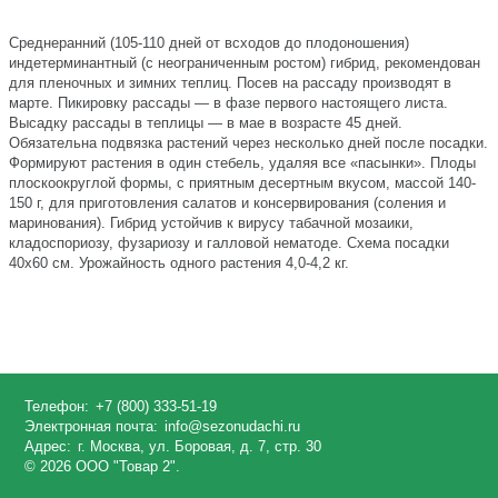
Среднеранний (105-110 дней от всходов до плодоношения)
индетерминантный (с неограниченным ростом) гибрид, рекомендован
для пленочных и зимних теплиц. Посев на рассаду производят в
марте. Пикировку рассады — в фазе первого настоящего листа.
Высадку рассады в теплицы — в мае в возрасте 45 дней.
Обязательна подвязка растений через несколько дней после посадки.
Формируют растения в один стебель, удаляя все «пасынки». Плоды
плоскоокруглой формы, с приятным десертным вкусом, массой 140-
150 г, для приготовления салатов и консервирования (соления и
маринования). Гибрид устойчив к вирусу табачной мозаики,
кладоспориозу, фузариозу и галловой нематоде. Схема посадки
40х60 см. Урожайность одного растения 4,0-4,2 кг.
Телефон:
+7 (800) 333-51-19
Электронная почта:
info@sezonudachi.ru
Адрес:
г. Москва, ул. Боровая, д. 7, стр. 30
© 2026 ООО "Товар 2".