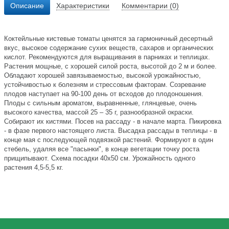
Описание
Характеристики
Комментарии (0)
Коктейльные кистевые томаты ценятся за гармоничный десертный
вкус, высокое содержание сухих веществ, сахаров и органических
кислот. Рекомендуются для выращивания в парниках и теплицах.
Растения мощные, с хорошей силой роста, высотой до 2 м и более.
Обладают хорошей завязываемостью, высокой урожайностью,
устойчивостью к болезням и стрессовым факторам. Созревание
плодов наступает на 90-100 день от всходов до плодоношения.
Плоды с сильным ароматом, выравненные, глянцевые, очень
высокого качества, массой 25 – 35 г, разнообразной окраски.
Собирают их кистями. Посев на рассаду - в начале марта. Пикировка
- в фазе первого настоящего листа. Высадка рассады в теплицы - в
конце мая с последующей подвязкой растений. Формируют в один
стебель, удаляя все "пасынки", в конце вегетации точку роста
прищипывают. Схема посадки 40х50 см. Урожайность одного
растения 4,5-5,5 кг.