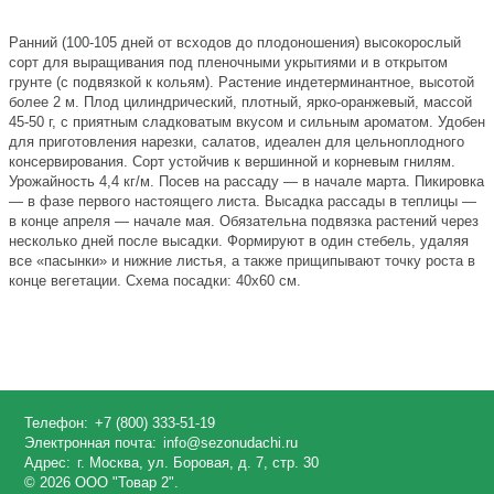
Ранний (100-105 дней от всходов до плодоношения) высокорослый
сорт для выращивания под пленочными укрытиями и в открытом
грунте (с подвязкой к кольям). Растение индетерминантное, высотой
более 2 м. Плод цилиндрический, плотный, ярко-оранжевый, массой
45-50 г, с приятным сладковатым вкусом и сильным ароматом. Удобен
для приготовления нарезки, салатов, идеален для цельноплодного
консервирования. Сорт устойчив к вершинной и корневым гнилям.
Урожайность 4,4 кг/м. Посев на рассаду — в начале марта. Пикировка
— в фазе первого настоящего листа. Высадка рассады в теплицы —
в конце апреля — начале мая. Обязательна подвязка растений через
несколько дней после высадки. Формируют в один стебель, удаляя
все «пасынки» и нижние листья, а также прищипывают точку роста в
конце вегетации. Схема посадки: 40х60 см.
Телефон:
+7 (800) 333-51-19
Электронная почта:
info@sezonudachi.ru
Адрес:
г. Москва, ул. Боровая, д. 7, стр. 30
© 2026 ООО "Товар 2".