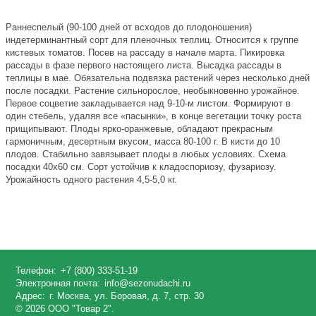
Раннеспелый (90-100 дней от всходов до плодоношения)
индетерминантный сорт для пленочных теплиц. Относится к группе
кистевых томатов. Посев на рассаду в начале марта. Пикировка
рассады в фазе первого настоящего листа. Высадка рассады в
теплицы в мае. Обязательна подвязка растений через несколько дней
после посадки. Растение сильнорослое, необыкновенно урожайное.
Первое соцветие закладывается над 9-10-м листом. Формируют в
один стебель, удаляя все «пасынки», в конце вегетации точку роста
прищипывают. Плоды ярко-оранжевые, обладают прекрасным
гармоничным, десертным вкусом, масса 80-100 г. В кисти до 10
плодов. Стабильно завязывает плоды в любых условиях. Схема
посадки 40х60 см. Сорт устойчив к кладоспориозу, фузариозу.
Урожайность одного растения 4,5-5,0 кг.
Телефон:
+7 (800) 333-51-19
Электронная почта:
info@sezonudachi.ru
Адрес:
г. Москва, ул. Боровая, д. 7, стр. 30
© 2026 ООО "Товар 2".