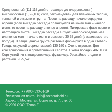
Среднеспелый (111-115 дней от всходов до плодоношения)
высокорослый (1,5-2,0 м) сорт, рекомендован для пленочных теплиц,
тоннелей и открытого грунта. Посев на рассаду начало-середина
апреля (если высадка рассады планируется на конец мая – начало
июня, то посев на рассаду в конце апреля). Пикировка в фазе первого
настоящего листа. Высадка рассады в грунт начало-середина мая
или конец мая – начало июня в возрасте 30-35 дней (в зависимости от
погоды). В защищенном грунте растения формируют в один стебель.
Плоды округлой формы, массой 130-160 г. Очень вкусные. Для
консервирования и приготовления салатов. Схема посадки 40х50 см.
Сорт устойчив к кладоспориозу, фузариозу. Урожайность одного
растения 5,0-5,5кг.
Телефон:
+7 (800) 333-51-19
Электронная почта:
info@sezonudachi.ru
Адрес:
г. Москва, ул. Боровая, д. 7, стр. 30
© 2026 ООО "Товар 2".