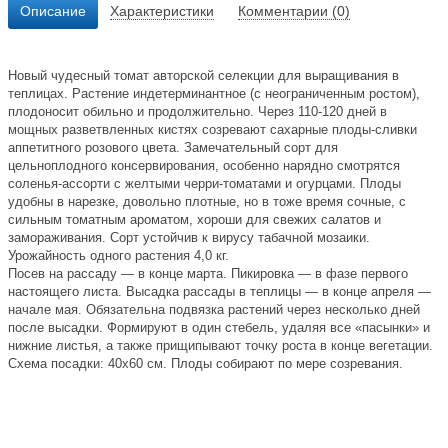
Описание
Характеристики
Комментарии (0)
Новый чудесный томат авторской селекции для выращивания в
теплицах. Растение индетерминантное (с неограниченным ростом),
плодоносит обильно и продолжительно. Через 110-120 дней в
мощных разветвленных кистях созревают сахарные плоды-сливки
аппетитного розового цвета. Замечательный сорт для
цельноплодного консервирования, особенно нарядно смотрятся
соленья-ассорти с желтыми черри-томатами и огурцами. Плоды
удобны в нарезке, довольно плотные, но в тоже время сочные, с
сильным томатным ароматом, хороши для свежих салатов и
замораживания. Сорт устойчив к вирусу табачной мозаики.
Урожайность одного растения 4,0 кг.
Посев на рассаду — в конце марта. Пикировка — в фазе первого
настоящего листа. Высадка рассады в теплицы — в конце апреля —
начале мая. Обязательна подвязка растений через несколько дней
после высадки. Формируют в один стебель, удаляя все «пасынки» и
нижние листья, а также прищипывают точку роста в конце вегетации.
Схема посадки: 40х60 см. Плоды собирают по мере созревания.