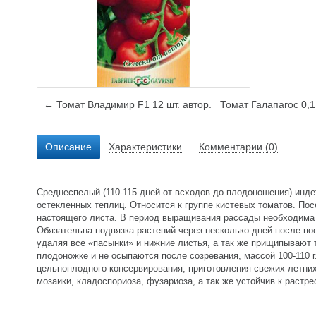
← Томат Владимир F1 12 шт. автор.
Томат Галапагос 0,
Описание
Характеристики
Комментарии (0)
Среднеспелый (110-115 дней от всходов до плодоношения) инде
остекленных теплиц. Относится к группе кистевых томатов. Пос
настоящего листа. В период выращивания рассады необходима д
Обязательна подвязка растений через несколько дней после по
удаляя все «пасынки» и нижние листья, а так же прищипывают 
плодоножке и не осыпаются после созревания, массой 100-110 
цельноплодного консервирования, приготовления свежих летних
мозаики, кладоспориоза, фузариоза, а так же устойчив к растрес