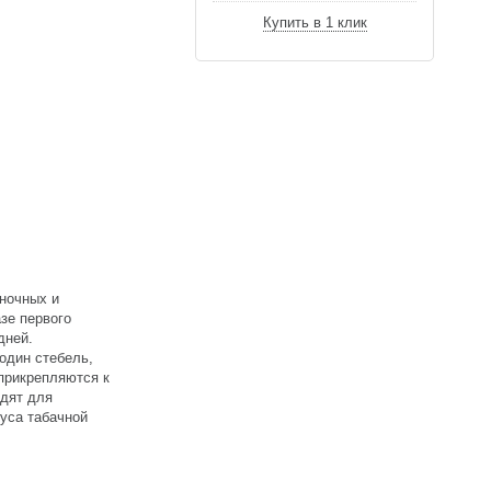
Купить в 1 клик
еночных и
зе первого
дней.
один стебель,
 прикрепляются к
одят для
руса табачной