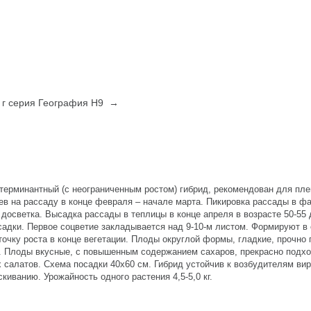
1 г серия География Н9 →
терминантный (с неограниченным ростом) гибрид, рекомендован для пл
ев на рассаду в конце февраля – начале марта. Пикировка рассады в фа
осветка. Высадка рассады в теплицы в конце апреля в возрасте 50-55 
садки. Первое соцветие закладывается над 9-10-м листом. Формируют в 
точку роста в конце вегетации. Плоды округлой формы, гладкие, прочно
г. Плоды вкусные, с повышенным содержанием сахаров, прекрасно подх
 салатов. Схема посадки 40х60 см. Гибрид устойчив к возбудителям ви
киванию. Урожайность одного растения 4,5-5,0 кг.