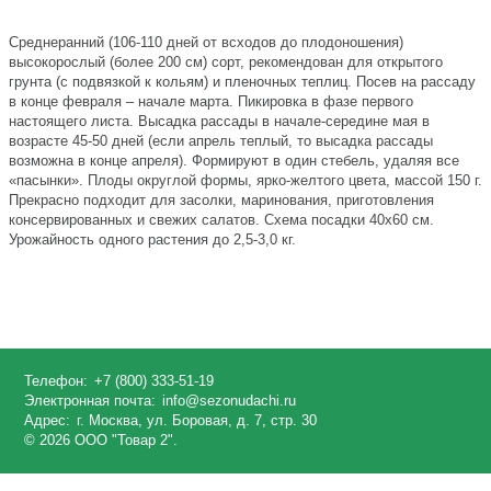
Среднеранний (106-110 дней от всходов до плодоношения)
высокорослый (более 200 см) сорт, рекомендован для открытого
грунта (с подвязкой к кольям) и пленочных теплиц. Посев на рассаду
в конце февраля – начале марта. Пикировка в фазе первого
настоящего листа. Высадка рассады в начале-середине мая в
возрасте 45-50 дней (если апрель теплый, то высадка рассады
возможна в конце апреля). Формируют в один стебель, удаляя все
«пасынки». Плоды округлой формы, ярко-желтого цвета, массой 150 г.
Прекрасно подходит для засолки, маринования, приготовления
консервированных и свежих салатов. Схема посадки 40х60 см.
Урожайность одного растения до 2,5-3,0 кг.
Телефон:
+7 (800) 333-51-19
Электронная почта:
info@sezonudachi.ru
Адрес:
г. Москва, ул. Боровая, д. 7, стр. 30
© 2026 ООО "Товар 2".