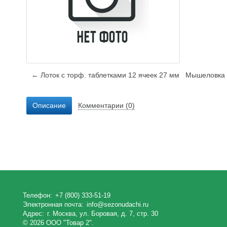
← Лоток с торф. таблетками 12 ячеек 27 мм
Мышеловка п
Описание
Комментарии (0)
Телефон:
+7 (800) 333-51-19
Электронная почта:
info@sezonudachi.ru
Адрес:
г. Москва, ул. Боровая, д. 7, стр. 30
© 2026 ООО "Товар 2".