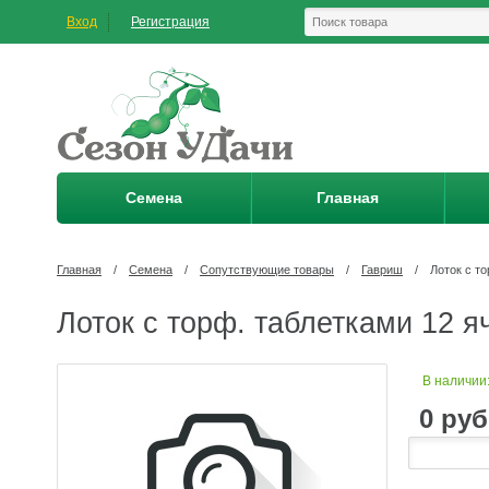
Вход
Регистрация
Семена
Главная
Главная
/
Семена
/
Сопутствующие товары
/
Гавриш
/
Лоток с т
Лоток с торф. таблетками 12 я
В наличии
0
руб