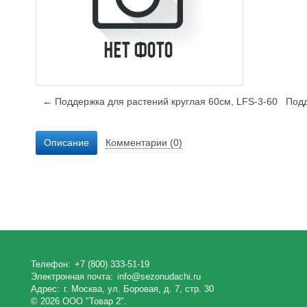
← Поддержка для растений круглая 60см, LFS-3-60
Подд
Описание
Комментарии (0)
Телефон:
+7 (800) 333-51-19
Электронная почта:
info@sezonudachi.ru
Адрес:
г. Москва, ул. Боровая, д. 7, стр. 30
© 2026 ООО "Товар 2".