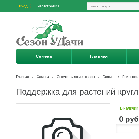
Вход
Регистрация
Семена
Главная
Главная
/
Семена
/
Сопутствующие товары
/
Гавриш
/
Поддержка
Поддержка для растений кругл
В наличии
0
руб