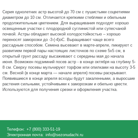
Серия однолетних астр высотой до 70 см с пушистыми соцветиями
диаметром до 10 см. Отличается крепкими стеблями и обильным
продолжительным цветением. Для выращивания подходят хорошо
освещенные участки с плодородной суглинистой или супесчаной
почвой. Астры обладают высокой холодостойкостью – хорошо
переносят заморозки до -3-(-4)оС. Выращивают чаще всего
рассадным способом. Семена высевают в марте-апреле, пикируют с
развитием первой пары настоящих листочков по схеме 5х5 см, в
открытый грунт рассаду высаживают с середины мая до начала
июня. Возможен подзимний посев астр - в конце октября на глубину 5-
8 см. Сверху посевы мульчируют торфом или опилками на высоту 3-5
см. Весной (в конце марта — начале апреля) посевы раскрывают.
Появившиеся в конце апреля всходы будут закаленными, а выросшие
растения сильными, устойчивыми к заморозкам и обильно цвести.
Используются для получения срезки и оформления участка.
Телефон:
+7 (800) 333-51-19
Электронная почта:
info@sezonudachi.ru