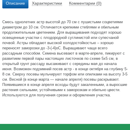
Описание
Характеристики
Комментарии (0)
Смесь однолетних астр высотой до 70 см с пушистыми соцветиями
диаметром до 10 см. Отличается крепкими стеблями и обильным
продолжительным цветением. Для выращивания подходят хорошо
освещенные участки с плодородной суглинистой или супесчаной
почвой. Астры обладают высокой холодостойкостью – хорошо
переносят заморозки до -3-(-4)оС. Выращивают чаще всего
рассадным способом. Семена высевают в марте-апреле, пикируют с
развитием первой пары настоящих листочков по схеме 5х5 см, в
открытый грунт рассаду высаживают с середины мая до начала
июня. Возможен подзимний посев астр - в конце октября на глубину 5-
8 см. Сверху посевы мульчируют торфом или опилками на высоту 3-5
см. Весной (в конце марта — начале апреля) посевы раскрывают.
Появившиеся в конце апреля всходы будут закаленными, а выросшие
растения сильными, устойчивыми к заморозкам и обильно цвести.
Используются для получения срезки и оформления участка.