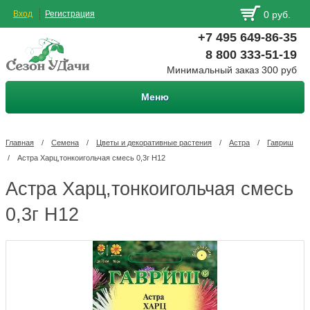
Вход
Регистрация
0 руб.
+7 495 649-86-35
8 800 333-51-19
Минимальный заказ 300 руб
Меню
Главная
/
Семена
/
Цветы и декоративные растения
/
Астра
/
Гавриш
/
Астра Харц,тонкоигольчая смесь 0,3г Н12
Астра Харц,тонкоигольчая смесь
0,3г Н12