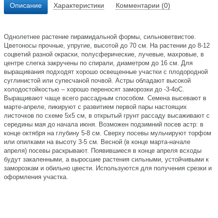
Описание
Характеристики
Комментарии (0)
Однолетнее растение пирамидальной формы, сильноветвистое.
Цветоносы прочные, упругие, высотой до 70 см. На растении до 8-12
соцветий разной окраски, полусферические, лучевые, махровые, в
центре слегка закручены по спирали, диаметром до 16 см. Для
выращивания подходят хорошо освещенные участки с плодородной
суглинистой или супесчаной почвой. Астры обладают высокой
холодостойкостью – хорошо переносят заморозки до -3-4оС.
Выращивают чаще всего рассадным способом. Семена высевают в
марте-апреле, пикируют с развитием первой пары настоящих
листочков по схеме 5х5 см, в открытый грунт рассаду высаживают с
середины мая до начала июня. Возможен подзимний посев астр: в
конце октября на глубину 5-8 см. Сверху посевы мульчируют торфом
или опилками на высоту 3-5 см. Весной (в конце марта-начале
апреля) посевы раскрывают. Появившиеся в конце апреля всходы
будут закаленными, а выросшие растения сильными, устойчивыми к
заморозкам и обильно цвести. Используются для получения срезки и
оформления участка.