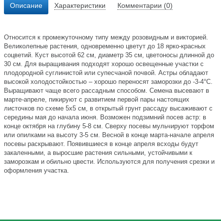
Описание
Характеристики
Комментарии (0)
Относится к промежуточному типу между розовидным и викторией.
Великолепные растения, одновременно цветут до 18 ярко-красных
соцветий. Куст высотой 62 см, диаметр 35 см, цветоносы длинной до
30 см. Для выращивания подходят хорошо освещенные участки с
плодородной суглинистой или супесчаной почвой. Астры обладают
высокой холодостойкостью – хорошо переносят заморозки до -3-4°C.
Выращивают чаще всего рассадным способом. Семена высевают в
марте-апреле, пикируют с развитием первой пары настоящих
листочков по схеме 5х5 см, в открытый грунт рассаду высаживают с
середины мая до начала июня. Возможен подзимний посев астр: в
конце октября на глубину 5-8 см. Сверху посевы мульчируют торфом
или опилками на высоту 3-5 см. Весной в конце марта-начале апреля
посевы раскрывают. Появившиеся в конце апреля всходы будут
закаленными, а выросшие растения сильными, устойчивыми к
заморозкам и обильно цвести. Используются для получения срезки и
оформления участка.