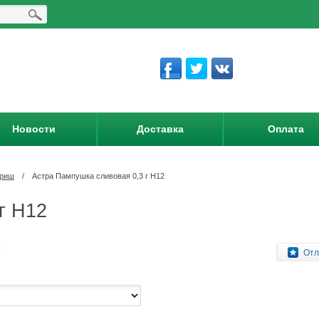
Новости
Доставка
Оплата
вриш
/
Астра Пампушка сливовая 0,3 г Н12
г Н12
:
Отл