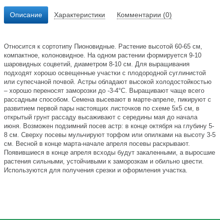
Описание
Характеристики
Комментарии (0)
Относится к сортотипу Пионовидные. Растение высотой 60-65 см,
компактное, колоновидное. На одном растении формируется 9-10
шаровидных соцветий, диаметром 8-10 см. Для выращивания
подходят хорошо освещенные участки с плодородной суглинистой
или супесчаной почвой. Астры обладают высокой холодостойкостью
– хорошо переносят заморозки до -3-4°C. Выращивают чаще всего
рассадным способом. Семена высевают в марте-апреле, пикируют с
развитием первой пары настоящих листочков по схеме 5х5 см, в
открытый грунт рассаду высаживают с середины мая до начала
июня. Возможен подзимний посев астр: в конце октября на глубину 5-
8 см. Сверху посевы мульчируют торфом или опилками на высоту 3-5
см. Весной в конце марта-начале апреля посевы раскрывают.
Появившиеся в конце апреля всходы будут закаленными, а выросшие
растения сильными, устойчивыми к заморозкам и обильно цвести.
Используются для получения срезки и оформления участка.