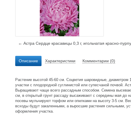
← Астра Сердце красавицы 0,3 г, игольчатая красно-пурп
Описание
Характеристики
Комментарии (0)
Растение высотой 45-60 см. Соцветия шаровидные, диаметром 
участки с плодородной суглинистой или супесчаной почвой. Ас
Выращивают чаще всего рассадным способом. Семена высевают 
см, в открытый грунт рассаду высаживают с середины мая до на
посевы мульчируют торфом или опилками на высоту 3-5 см. Ве
всходы будут закаленными, а выросшие растения сильными, ус
оформления участка.