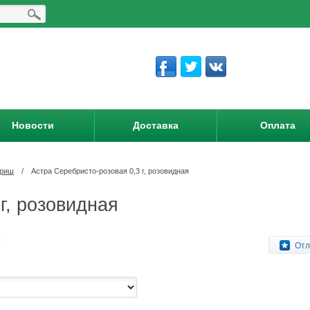
Новости
Доставка
Оплата
вриш
/
Астра Серебристо-розовая 0,3 г, розовидная
г, розовидная
:
Отл