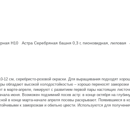
урная Н10
Астра Серебряная башня 0,3 г, пионовидная, лиловая
10-12 см, серебристо-розовой окраски. Для выращивания подходят хор
тры обладают высокой холодостойкостью – хорошо переносят заморозки д
в марте-апреле, пикируют с развитием первой пары настоящих листочк
чала июня. Возможен подзимний посев астр: в конце октября на глубину
сной в конце марта-начале апреля посевы раскрывают. Появившиеся в к
тойчивыми к заморозкам и обильно цвести. Используются для получения