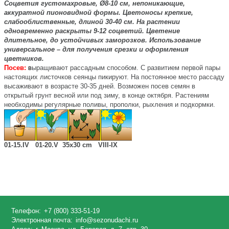
Соцветия густомахровые, Ø8-10 см, непоникающие,
аккуратной пионовидной формы. Цветоносы крепкие,
слабооблиственные, длиной 30-40 см. На растении
одновременно раскрыты 9-12 соцветий. Цветение
длительное, до устойчивых заморозков. Использование
универсальное – для получения срезки и оформления
цветников.
Посев:
в
ыращивают рассадным способом. С развитием первой пары
настоящих листочков сеянцы пикируют. На постоянное место рассаду
высаживают в возрасте 30-35 дней. Возможен посев семян в
открытый грунт весной или под зиму, в конце октября. Растениям
необходимы регулярные поливы, прополки, рыхления и подкормки.
01-15.IV 01-20.V 35x30 cm VIII-IX
Телефон:
+7 (800) 333-51-19
Электронная почта:
info@sezonudachi.ru