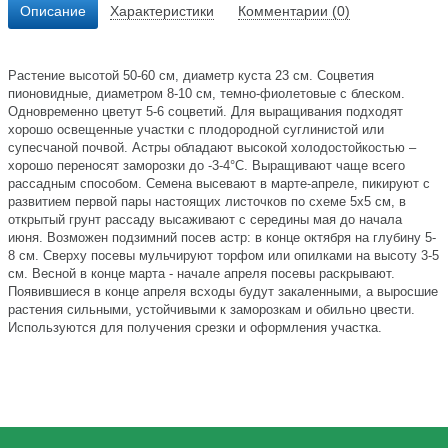
Описание
Характеристики
Комментарии (0)
Растение высотой 50-60 см, диаметр куста 23 см. Соцветия
пионовидные, диаметром 8-10 см, темно-фиолетовые с блеском.
Одновременно цветут 5-6 соцветий. Для выращивания подходят
хорошо освещенные участки с плодородной суглинистой или
супесчаной почвой. Астры обладают высокой холодостойкостью –
хорошо переносят заморозки до -3-4°C. Выращивают чаще всего
рассадным способом. Семена высевают в марте-апреле, пикируют с
развитием первой пары настоящих листочков по схеме 5х5 см, в
открытый грунт рассаду высаживают с середины мая до начала
июня. Возможен подзимний посев астр: в конце октября на глубину 5-
8 см. Сверху посевы мульчируют торфом или опилками на высоту 3-5
см. Весной в конце марта - начале апреля посевы раскрывают.
Появившиеся в конце апреля всходы будут закаленными, а выросшие
растения сильными, устойчивыми к заморозкам и обильно цвести.
Используются для получения срезки и оформления участка.