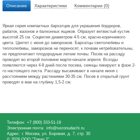
Описание
Характеристики
Комментарии (0)
Яркая серия компактных бархатцев для украшения бордюров,
рабаток, вазонов и балконных ящиков. Образует ветвистый кустик
высотой 25 см. Соцветия диаметром 4-5 см, красно-коричневого
цвета. Цветет с июня до заморозков. Бархатцы светолюбивы и
теплолюбивы, заморозков не переносят, к почвам нетребовательны,
но предпочитают плодородные легкие почвы. Посев на рассаду
проводят во второй половине марте-начале апреля. Всходы
появляются через 4-8 дней после посева, сеянцы пикируют в фазе 2-
го настоящего листа. Рассаду высаживают в начале июня с
расстоянием между растениями 30-35 см. Посев в открытый грунт
проводят в мае на глубину 1,5-2 см.
Телефон:
+7 (800) 333-51-19
Электронная почта:
info@sezonudachi.ru
Адрес:
г. Москва, ул. Боровая, д. 7, стр. 30
© 2026 ООО "Товар 2".