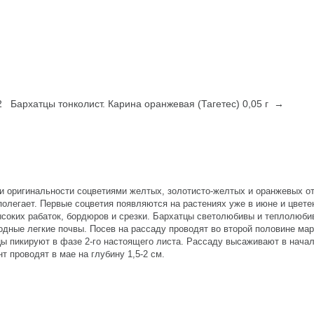
2
Бархатцы тонколист. Карина оранжевая (Тагетес) 0,05 г →
и оригинальности соцветиями желтых, золотисто-желтых и оранжевых от
 полегает. Первые соцветия появляются на растениях уже в июне и цвет
соких рабаток, бордюров и срезки. Бархатцы светолюбивы и теплолюби
одные легкие почвы. Посев на рассаду проводят во второй половине ма
цы пикируют в фазе 2-го настоящего листа. Рассаду высаживают в нача
т проводят в мае на глубину 1,5-2 см.