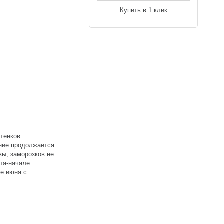
Купить в 1 клик
тенков.
ение продолжается
вы, заморозков не
рта-начале
ле июня с