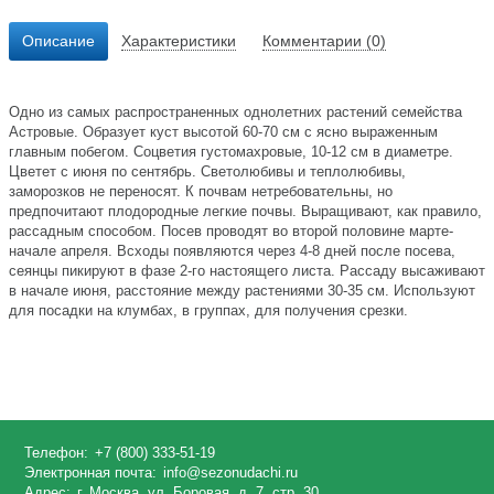
Описание
Характеристики
Комментарии (0)
Одно из самых распространенных однолетних растений семейства
Астровые. Образует куст высотой 60-70 см с ясно выраженным
главным побегом. Соцветия густомахровые, 10-12 см в диаметре.
Цветет с июня по сентябрь. Светолюбивы и теплолюбивы,
заморозков не переносят. К почвам нетребовательны, но
предпочитают плодородные легкие почвы. Выращивают, как правило,
рассадным способом. Посев проводят во второй половине марте-
начале апреля. Всходы появляются через 4-8 дней после посева,
сеянцы пикируют в фазе 2-го настоящего листа. Рассаду высаживают
в начале июня, расстояние между растениями 30-35 см. Используют
для посадки на клумбах, в группах, для получения срезки.
Телефон:
+7 (800) 333-51-19
Электронная почта:
info@sezonudachi.ru
Адрес:
г. Москва, ул. Боровая, д. 7, стр. 30