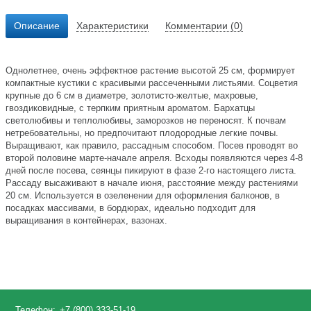
Описание
Характеристики
Комментарии (0)
Однолетнее, очень эффектное растение высотой 25 см, формирует
компактные кустики с красивыми рассеченными листьями. Соцветия
крупные до 6 см в диаметре, золотисто-желтые, махровые,
гвоздиковидные, с терпким приятным ароматом. Бархатцы
светолюбивы и теплолюбивы, заморозков не переносят. К почвам
нетребовательны, но предпочитают плодородные легкие почвы.
Выращивают, как правило, рассадным способом. Посев проводят во
второй половине марте-начале апреля. Всходы появляются через 4-8
дней после посева, сеянцы пикируют в фазе 2-го настоящего листа.
Рассаду высаживают в начале июня, расстояние между растениями
20 см. Используется в озеленении для оформления балконов, в
посадках массивами, в бордюрах, идеально подходит для
выращивания в контейнерах, вазонах.
Телефон:
+7 (800) 333-51-19