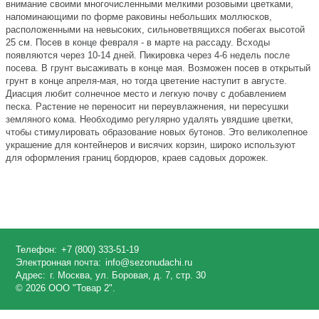
внимание своими многочисленными мелкими розовыми цветками,
напоминающими по форме раковины небольших моллюсков,
расположенными на невысоких, сильноветвящихся побегах высотой
25 см. Посев в конце февраля - в марте на рассаду. Всходы
появляются через 10-14 дней. Пикировка через 4-6 недель после
посева. В грунт высаживать в конце мая. Возможен посев в открытый
грунт в конце апреля-мая, но тогда цветение наступит в августе.
Диасция любит солнечное место и легкую почву с добавлением
песка. Растение не переносит ни переувлажнения, ни пересушки
земляного кома. Необходимо регулярно удалять увядшие цветки,
чтобы стимулировать образование новых бутонов. Это великолепное
украшение для контейнеров и висячих корзин, широко используют
для оформления границ бордюров, краев садовых дорожек.
Телефон:
+7 (800) 333-51-19
Электронная почта:
info@sezonudachi.ru
Адрес:
г. Москва, ул. Боровая, д. 7, стр. 30
© 2026 ООО "Товар 2".