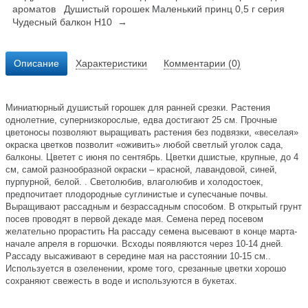
ароматов
Душистый горошек Маленький принц 0,5 г серия
Чудесный балкон Н10 →
Описание
Характеристики
Комментарии (0)
Миниатюрный душистый горошек для ранней срезки. Растения
однолетние, супернизкорослые, едва достигают 25 см. Прочные
цветоносы позволяют выращивать растения без подвязки, «веселая»
окраска цветков позволит «оживить» любой светлый уголок сада,
балконы. Цветет с июня по сентябрь. Цветки дшистые, крупные, до 4
см, самой разнообразной окраски – красной, лавандовой, синей,
пурпурной, белой. . Светолюбив, влаголюбив и холодостоек,
предпочитает плодородные суглинистые и супесчаные почвы.
Выращивают рассадным и безрассадным способом. В открытый грунт
посев проводят в первой декаде мая. Семена перед посевом
желательно прорастить На рассаду семена высевают в конце марта-
начале апреля в горшочки. Всходы появляются через 10-14 дней.
Рассаду высаживают в середине мая на расстоянии 10-15 см..
Используется в озеленении, кроме того, срезанные цветки хорошо
сохраняют свежесть в воде и используются в букетах.