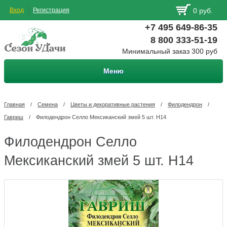
Вход
Регистрация
0 руб.
+7 495 649-86-35
8 800 333-51-19
Минимальный заказ 300 руб
Меню
Главная
/
Семена
/
Цветы и декоративные растения
/
Филодендрон
/
Гавриш
/
Филодендрон Селло Мексиканский змей 5 шт. Н14
Филодендрон Селло
Мексиканский змей 5 шт. Н14