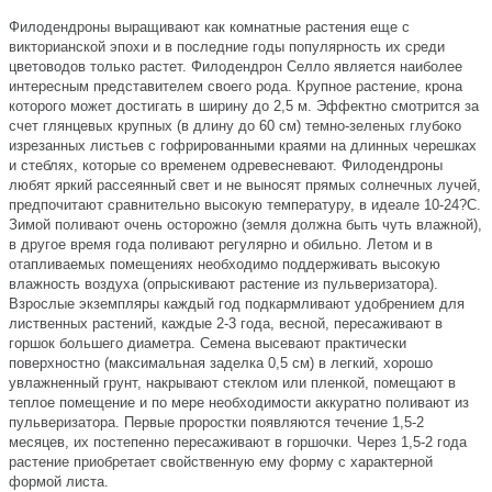
Филодендроны выращивают как комнатные растения еще с
викторианской эпохи и в последние годы популярность их среди
цветоводов только растет. Филодендрон Селло является наиболее
интересным представителем своего рода. Крупное растение, крона
которого может достигать в ширину до 2,5 м. Эффектно смотрится за
счет глянцевых крупных (в длину до 60 см) темно-зеленых глубоко
изрезанных листьев с гофрированными краями на длинных черешках
и стеблях, которые со временем одревесневают. Филодендроны
любят яркий рассеянный свет и не выносят прямых солнечных лучей,
предпочитают сравнительно высокую температуру, в идеале 10-24?С.
Зимой поливают очень осторожно (земля должна быть чуть влажной),
в другое время года поливают регулярно и обильно. Летом и в
отапливаемых помещениях необходимо поддерживать высокую
влажность воздуха (опрыскивают растение из пульверизатора).
Взрослые экземпляры каждый год подкармливают удобрением для
лиственных растений, каждые 2-3 года, весной, пересаживают в
горшок большего диаметра. Семена высевают практически
поверхностно (максимальная заделка 0,5 см) в легкий, хорошо
увлажненный грунт, накрывают стеклом или пленкой, помещают в
теплое помещение и по мере необходимости аккуратно поливают из
пульверизатора. Первые проростки появляются течение 1,5-2
месяцев, их постепенно пересаживают в горшочки. Через 1,5-2 года
растение приобретает свойственную ему форму с характерной
формой листа.