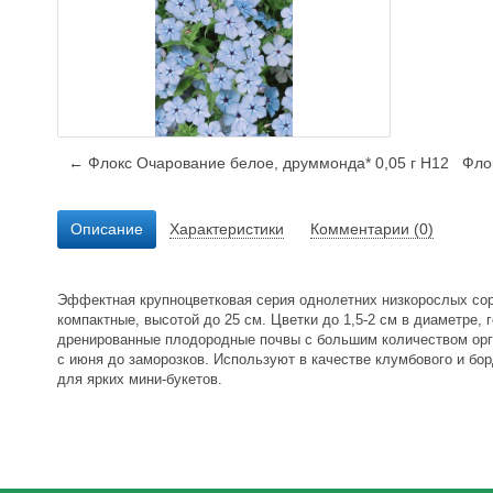
← Флокс Очарование белое, друммонда* 0,05 г Н12
Фло
Описание
Характеристики
Комментарии (0)
Эффектная крупноцветковая серия однолетних низкорослых со
компактные, высотой до 25 см. Цветки до 1,5-2 см в диаметре,
дренированные плодородные почвы с большим количеством орган
с июня до заморозков. Используют в качестве клумбового и бо
для ярких мини-букетов.