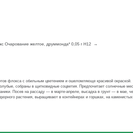
кс Очарование желтое, друммонда* 0,05 г Н12 →
ртов флокса с обильным цветением и ошеломляюще красивой окраской.
 голубые, собраны в щитковидные соцветия. Предпочитает солнечные мес
ики. Посев на рассаду — в марте-апреле, высадка в грунт — в мае, че
рдюрного растения, выращивают в контейнерах и горшках, на каменистых