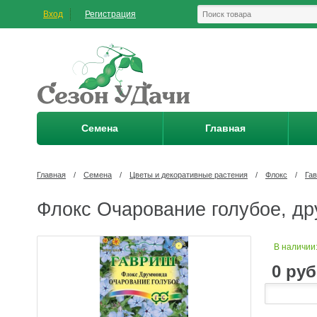
Вход
Регистрация
Семена
Главная
Главная
/
Семена
/
Цветы и декоративные растения
/
Флокс
/
Га
Флокс Очарование голубое, др
В наличии
0
руб