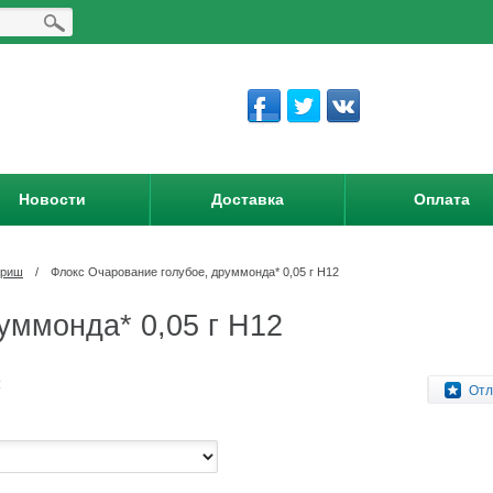
Новости
Доставка
Оплата
вриш
/
Флокс Очарование голубое, друммонда* 0,05 г Н12
уммонда* 0,05 г Н12
:
Отл