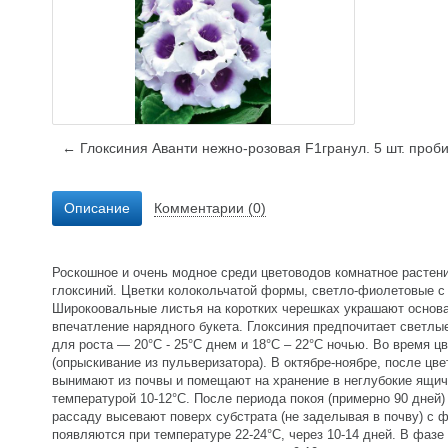
← Глоксиния Аванти нежно-розовая F1гранул. 5 шт. проб
Описание
Комментарии (0)
Роскошное и очень модное среди цветоводов комнатное растен
глоксиний. Цветки колокольчатой формы, светло-фиолетовые с
Широкоовальные листья на коротких черешках украшают основан
впечатление нарядного букета. Глоксиния предпочитает светл
для роста — 20°С - 25°С днем и 18°С – 22°С ночью. Во время 
(опрыскивание из пульверизатора). В октябре-ноябре, после цве
вынимают из почвы и помещают на хранение в неглубокие ящич
температурой 10-12°С. После периода покоя (примерно 90 дней)
рассаду высевают поверх субстрата (не заделывая в почву) с ф
появляются при температуре 22-24°С, через 10-14 дней. В фазе