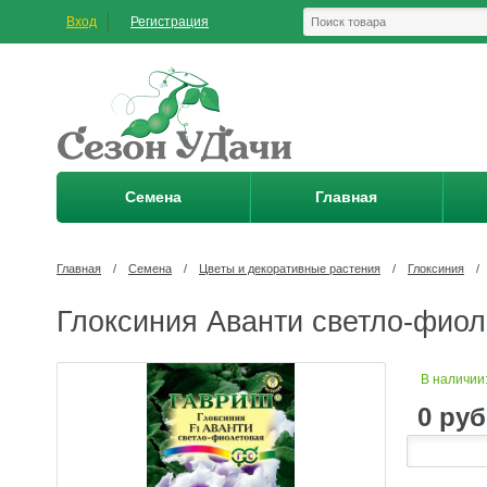
Вход
Регистрация
Семена
Главная
Главная
/
Семена
/
Цветы и декоративные растения
/
Глоксиния
/
Глоксиния Аванти светло-фиол
В наличии
0
руб