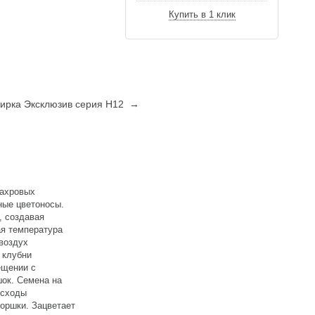
Купить в 1 клик
обирка Эксклюзив серия Н12 →
махровых
ные цветоносы.
, создавая
ая температура
воздух
 клубни
ещении с
шок. Семена на
Всходы
горшки. Зацветает