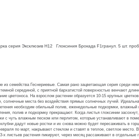
ирка серия Эксклюзив Н12
Глоксиния Брокада F1гранул. 5 шт. пр
ие из семейства Геснериевые. Самая рано зацветающая серия среди не
 темной серединой, с приятной бархатистой поверхностью венчают длин
ие цветоноса. На взрослом растении образуется 10-15 крупных цветков
ые, солнечные места без воздействия прямых солнечных лучей. Идеальн
цветения необходим обильный полив, еженедельные подкормки, влажный 
тения, полив и подкормку прекращают. Когда листья глоксинии засохнут,
ки с чуть влажным песком или перлитом, которые устанавливают в пом
 клубни дадут новые ростки и их снова можно будет пересаживать в гор
евраля по март, накрывают стеклом и ставят в теплое, светлое место. 
 3-х листьев растения пикируют, через месяц рассаживают в отдельные 