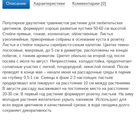
Описание
Характеристики
Комментарии (0)
Популярное двулетнее травянистое растение для любительских
цветников, формирует хорошо развитые кустики 50-60 см высотой.
Стебли прямые, тонкие, коленчатые, облиственные. Листья
узколинейные, прикорневые собраны в основании куста в розетку.
Листья и стебли покрыты серебристо-сизым налетом. Цветки темно-
лососевые, махровые, до 5 см в диаметре, расположены на концах
побегов, с тонким ароматом. Цветет обильно на второй год после
посева с июля по август. Неприхотлива, холодостойка, предпочитает
солнечные участки с легкой, плодородной, некислой почвой. Посев
проводят в конце мая – начале июня на рассадочные гряды в парник
на глубину 0,5-1 см. Сеянцы в фазе 2-3 настоящих листьев
продергивают или пикируют на расстояние 10 см между растениями.
В августе рассаду высаживают на постоянное место на расстоянии
20-30 см. В первый год растение формирует розетку листьев. На зиму
молодые растения желательно укрыть лапником. Используют для
всех видов цветников и качественной срезки, в воде гвоздика долго
сохраняет декоративность