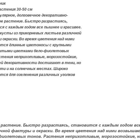
ник
астения 30-
50 см
улярное, долговечное декоративно-
е растение. Быстро разрастаясь,
я с каждым годом все пышнее и красивее.
кусты из прикорневых листьев различной
 окраски. Во время цветения над ними
тся длинные цветоносы с крупными
чатыми цветками бело-фиолетовых
стения неприхотливые, морозостойкие,
й декоративности достигают в тени, но
ти и на солнечных местах. Широко
тся для озеленения различных уголков
 растение. Быстро разрастаясь, становится с каждым годом вс
ичной фактуры и окраски. Во время цветения над ними возвыша
фиолетовых тонов. Растения неприхотливые, морозостойкие, 