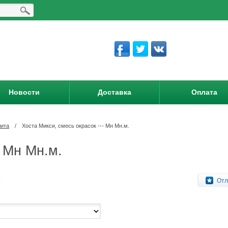
Новости
Доставка
Оплата
ита
/
Хоста Микси, смесь окрасок --- Мн Мн.м.
- Мн Мн.м.
:
Отл