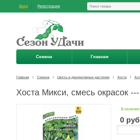
Вход
Регистрация
Семена
Главная
Главная
/
Семена
/
Цветы и декоративные растения
/
Хоста
/
Аэл
Хоста Микси, смесь окрасок --
В наличии
0
руб