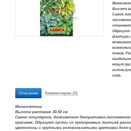
Многолет
Высота р
Самое поп
лиственно
становитс
Образует 
фактуры и
возвышаю
колоколь
тонов. Ра
наибольше
могут рас
использую
сада.
Описание
Комментарии (0)
Многолетник
Высота растения 30-
50 см
Самое популярное, долговечное декоративно-лиственное
красивее. Образует кусты из прикорневых листьев разл
цветоносы с крупными колокольчатыми цветками бело-