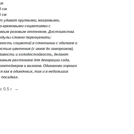
ик
0 см
6 см
т удивит крупными, махровыми,
о-кремовыми соцветиями с
имым розовым оттенком. Достоинства
ндулы сложно переоценить:
ность соцветий в сочетании с обилием и
стью цветения (с июня до заморозков),
ливость и холодостойкость, делают
имым растением для декорации сада,
 контейнеров и вазонов. Одинаково хорошо
 как в одиночных, так и в небольших
 посадках.
с 0,5 г →