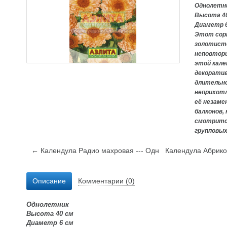
Однолетн
Высота 4
Диаметр 
Этот сор
золотист
неповтор
этой кале
декоратив
длительно
неприхот
её
незамен
балконов,
смотрится
групповых
← Календула Радио махровая --- Одн
Календула Абрико
Описание
Комментарии (0)
Однолетник
Высота 40 см
Диаметр 6 см