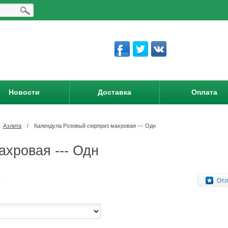
Новости
Доставка
Оплата
Аэлита
/
Календула Розовый сюрприз махровая --- Одн
хровая --- Одн
:
Отл