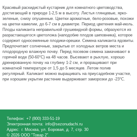
Красивый раскидистый кустарник для комнатного цветоводства,
достигающий в природе 1-2,5 м в высоту. Листья глянцевые, ярко-
зеленые, снизу опушенные. Цветки ароматные, бело-розовые, похожи
на цветки камелии, до 6-7 см в диаметре. Период цветения май-июль.
Плоды каликанта неправильной грушевидной формы, образуются из
разрастающегося цветоложа (наподобие плодов шиповника), которое
содержит односемянные плодики-орешки. Семена каликанта ядовиты.
Предпочитает солнечные, закрытые от холодных ветров места и
плодородную влажную почву. Перед посевом семена замачивают в
горячей воде (50-60°C) на 48 часов. Высевают в рыхлую, хорошо
дренированную почву на глубину 1-2 см, и проращивают при
комнатной температуре от 1,5 до 5 месяцев. Летом полив
регулярный. Каликант можно выращивать на приусадебном участке,
при хорошем укрытии растение выдерживает заморозки до -23°C.
Телефон:
+7 (800) 333-51-19
Электронная почта:
info@sezonudachi.ru
Адрес:
г. Москва, ул. Боровая, д. 7, стр. 30
© 2026 ООО "Товар 2".