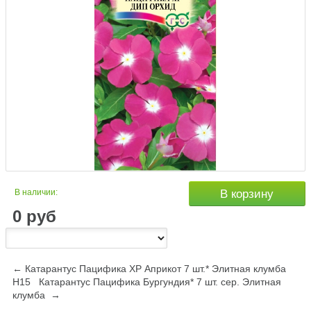
В наличии:
В корзину
0
руб
← Катарантус Пацифика XP Априкот 7 шт.* Элитная клумба
Н15
Катарантус Пацифика Бургундия* 7 шт. сер. Элитная
клумба →