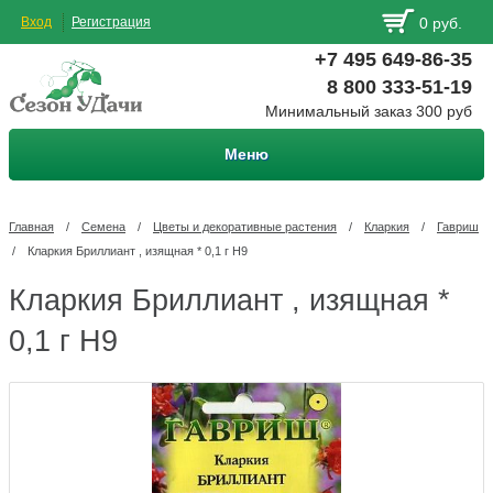
Вход
Регистрация
0 руб.
+7 495 649-86-35
8 800 333-51-19
Минимальный заказ 300 руб
Меню
Главная
/
Семена
/
Цветы и декоративные растения
/
Кларкия
/
Гавриш
/
Кларкия Бриллиант , изящная * 0,1 г Н9
Кларкия Бриллиант , изящная *
0,1 г Н9