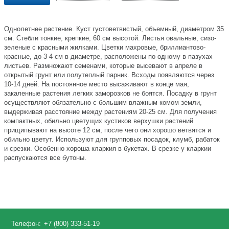
Однолетнее растение. Куст густоветвистый, объемный, диаметром 35
см. Стебли тонкие, крепкие, 60 см высотой. Листья овальные, сизо-
зеленые с красными жилками. Цветки махровые, бриллиантово-
красные, до 3-4 см в диаметре, расположены по одному в пазухах
листьев. Размножают семенами, которые высевают в апреле в
открытый грунт или полутеплый парник. Всходы появляются через
10-14 дней. На постоянное место высаживают в конце мая,
закаленные растения легких заморозков не боятся. Посадку в грунт
осуществляют обязательно с большим влажным комом земли,
выдерживая расстояние между растениям 20-25 см. Для получения
компактных, обильно цветущих кустиков верхушки растений
прищипывают на высоте 12 см, после чего они хорошо ветвятся и
обильно цветут. Используют для групповых посадок, клумб, рабаток
и срезки. Особенно хороша кларкия в букетах. В срезке у кларкии
распускаются все бутоны.
Телефон:
+7 (800) 333-51-19