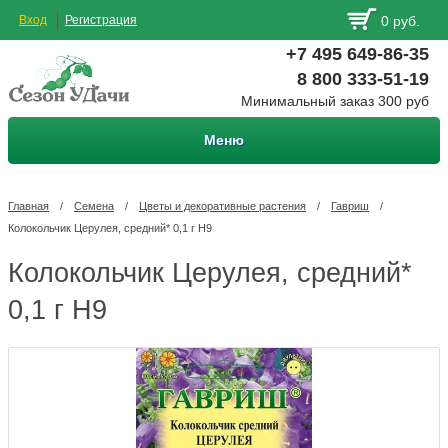
Вход
Регистрация
0 руб.
+7 495 649-86-35
8 800 333-51-19
Минимальный заказ 300 руб
Меню
Главная
/
Семена
/
Цветы и декоративные растения
/
Гавриш
/
Колокольчик Церулея, средний* 0,1 г Н9
Колокольчик Церулея, средний*
0,1 г Н9