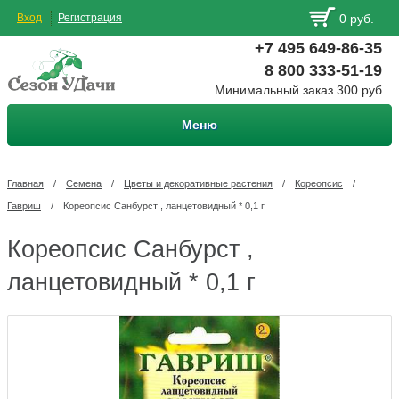
Вход
Регистрация
0 руб.
+7 495 649-86-35
8 800 333-51-19
Минимальный заказ 300 руб
Меню
Главная
/
Семена
/
Цветы и декоративные растения
/
Кореопсис
/
Гавриш
/
Кореопсис Санбурст , ланцетовидный * 0,1 г
Кореопсис Санбурст ,
ланцетовидный * 0,1 г