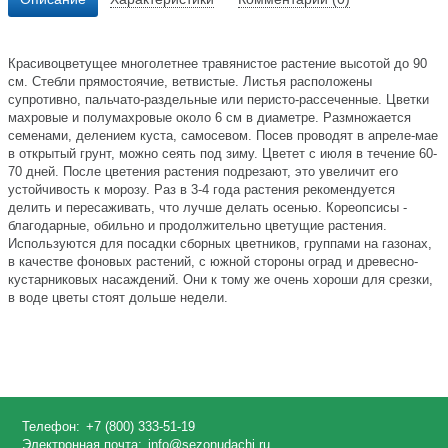
Красивоцветущее многолетнее травянистое растение высотой до 90
см. Стебли прямостоячие, ветвистые. Листья расположены
супротивно, пальчато-раздельные или перисто-рассеченные. Цветки
махровые и полумахровые около 6 см в диаметре. Размножается
семенами, делением куста, самосевом. Посев проводят в апреле-мае
в открытый грунт, можно сеять под зиму. Цветет с июля в течение 60-
70 дней. После цветения растения подрезают, это увеличит его
устойчивость к морозу. Раз в 3-4 года растения рекомендуется
делить и пересаживать, что лучше делать осенью. Кореопсисы -
благодарные, обильно и продолжительно цветущие растения.
Используютcя для посадки сборных цветников, группами на газонах,
в качестве фоновых растений, с южной стороны оград и древесно-
кустарниковых насаждений. Они к тому же очень хороши для срезки,
в воде цветы стоят дольше недели.
Телефон:
+7 (800) 333-51-19
Электронная почта:
info@sezonudachi.ru