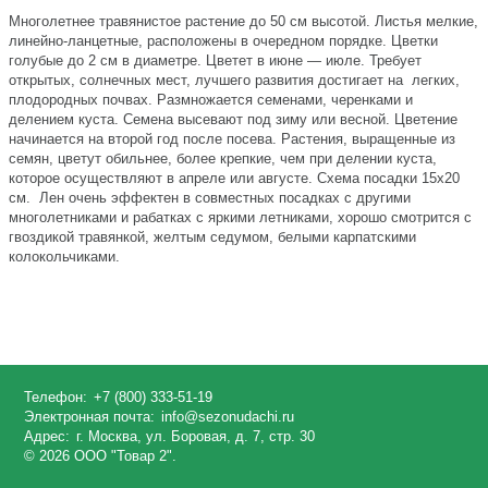
Многолетнее травянистое растение до 50 см высотой. Листья мелкие,
линейно-ланцетные, расположены в очередном порядке. Цветки
голубые до 2 см в диаметре. Цветет в июне — июле. Требует
открытых, солнечных мест, лучшего развития достигает на легких,
плодородных почвах. Размножается семенами, черенками и
делением куста. Семена высевают под зиму или весной. Цветение
начинается на второй год после посева. Растения, выращенные из
семян, цветут обильнее, более крепкие, чем при делении куста,
которое осуществляют в апреле или августе. Схема посадки 15х20
см. Лен очень эффектен в совместных посадках с другими
многолетниками и рабатках с яркими летниками, хорошо смотрится с
гвоздикой травянкой, желтым седумом, белыми карпатскими
колокольчиками.
Телефон:
+7 (800) 333-51-19
Электронная почта:
info@sezonudachi.ru
Адрес:
г. Москва, ул. Боровая, д. 7, стр. 30
© 2026 ООО "Товар 2".