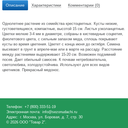
Описание
Характеристики
Комментарии (0)
Однолетнее растение из семейства крестоцветных. Кусты низкие,
густоветвящиеся, компактные, высотой 15 см. Листья узколанцетные.
Цветки мелкие 3-4 мм в диаметре, собраны в кистевидные соцветия,
фиолетового цвета, с сильным запахом меда, сплошь покрывают
кусты во время цветения. Цветет с конца июня до октября. Семена
высевают в грунт в апреле-мае или в марте на рассаду. Расстояние
между растениями выдерживают 15-20 см. Возможен подзимний
посев. Дает обильный самосев. К почвам нетребовательна,
светолюбива, холодоустойчива. Используют для всех видов
цветников. Прекрасный медонос.
Телефон:
+7 (800) 333-51-19
Электронная почта:
info@sezonudachi.ru
Адрес:
г. Москва, ул. Боровая, д. 7, стр. 30
© 2026 ООО "Товар 2".