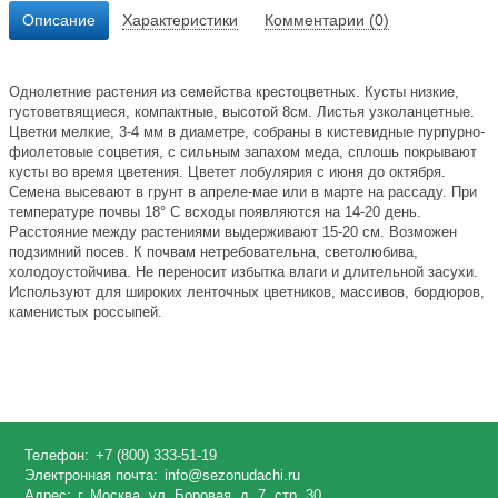
Описание
Характеристики
Комментарии (0)
Однолетние растения из семейства крестоцветных. Кусты низкие,
густоветвящиеся, компактные, высотой 8см. Листья узколанцетные.
Цветки мелкие, 3-4 мм в диаметре, собраны в кистевидные пурпурно-
фиолетовые соцветия, с сильным запахом меда, сплошь покрывают
кусты во время цветения. Цветет лобулярия с июня до октября.
Семена высевают в грунт в апреле-мае или в марте на рассаду. При
температуре почвы 18° С всходы появляются на 14-20 день.
Расстояние между растениями выдерживают 15-20 см. Возможен
подзимний посев. К почвам нетребовательна, светолюбива,
холодоустойчива. Не переносит избытка влаги и длительной засухи.
Используют для широких ленточных цветников, массивов, бордюров,
каменистых россыпей.
Телефон:
+7 (800) 333-51-19
Электронная почта:
info@sezonudachi.ru
Адрес:
г. Москва, ул. Боровая, д. 7, стр. 30