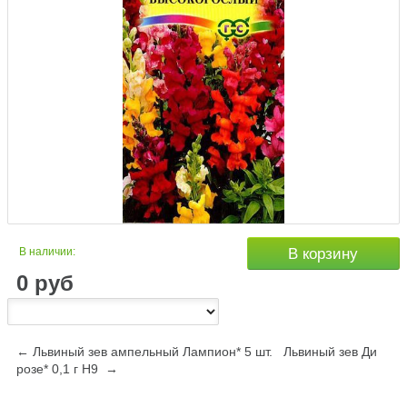
В наличии:
В корзину
0
руб
← Львиный зев ампельный Лампион* 5 шт.
Львиный зев Ди
розе* 0,1 г Н9 →