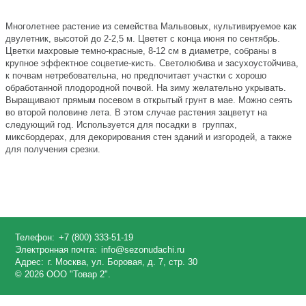
Многолетнее растение из семейства Мальвовых, культивируемое как
двулетник, высотой до 2-2,5 м. Цветет с конца июня по сентябрь.
Цветки махровые темно-красные, 8-12 см в диаметре, собраны в
крупное эффектное соцветие-кисть. Светолюбива и засухоустойчива,
к почвам нетребовательна, но предпочитает участки с хорошо
обработанной плодородной почвой. На зиму желательно укрывать.
Выращивают прямым посевом в открытый грунт в мае. Можно сеять
во второй половине лета. В этом случае растения зацветут на
следующий год. Используется для посадки в группах,
миксбордерах, для декорирования стен зданий и изгородей, а также
для получения срезки.
Телефон:
+7 (800) 333-51-19
Электронная почта:
info@sezonudachi.ru
Адрес:
г. Москва, ул. Боровая, д. 7, стр. 30
© 2026 ООО "Товар 2".